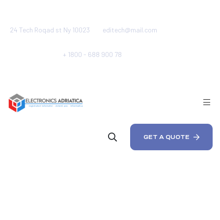
24 Tech Roqad st Ny 10023
editech@mail.com
+ 1800 - 688 900 78
GET A QUOTE