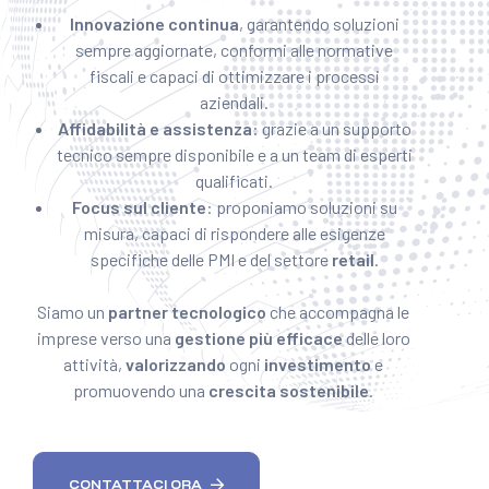
Innovazione continua
, garantendo soluzioni
sempre aggiornate, conformi alle normative
fiscali e capaci di ottimizzare i processi
aziendali.
Affidabilità e assistenza
: grazie a un supporto
tecnico sempre disponibile e a un team di esperti
qualificati.
Focus sul cliente
: proponiamo soluzioni su
misura, capaci di rispondere alle esigenze
specifiche delle PMI e del settore
retail
.
Siamo un
partner tecnologico
che accompagna le
imprese verso una
gestione più efficace
delle loro
attività,
valorizzando
ogni
investimento
e
promuovendo una
crescita
sostenibile
.
CONTATTACI ORA