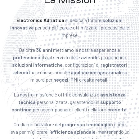
Electronics Adriatica
si dedica a fornire
soluzioni
innovative
per semplificare e ottimizzare i processi delle
imprese.
Da oltre
30 anni
mettiamo la nostra esperienza e
professionalità
al servizio delle
aziende
, proponendo
soluzioni
informatiche
, configurazioni di
registratori
telematici
e casse, nonché
applicazioni gestionali
su
misura per
negozi
, PMI e realtà
retail
.
La nostra missione è offrire consulenza e
assistenza
tecnica
personalizzata, garantendo un
supporto
continuo
per accompagnare i clienti nella loro
crescita
.
Crediamo nel valore del
progresso
tecnologico
come
leva per migliorare
l’efficienza aziendale
, mantenendo un