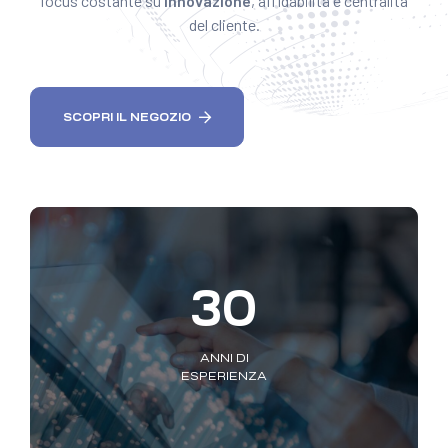
focus costante su
innovazione
, affidabilità e centralità
del cliente.
SCOPRI IL NEGOZIO
30
ANNI DI
ESPERIENZA