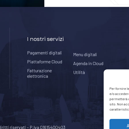
I nostri servizi
Pagamenti digitali
Menu digitali
Piattaforme Cloud
Agenda in Cloud
Fatturazione
Utilità
elettronica
Per fornire 
e/o accedere
permetterà d
sito. Non ac
caratteristic
A
 diritti riservati – P.Iva 01615400403