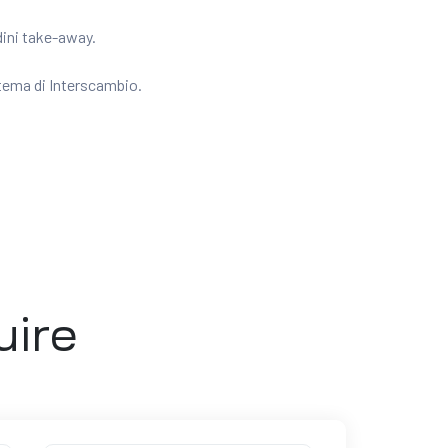
dini take-away.
stema di Interscambio.
uire