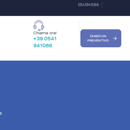
0541941066
Chiama ora!
CHIEDI UN
+39 0541
PREVENTIVO
941066
E